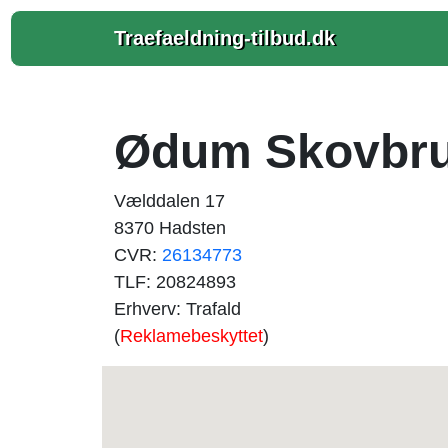
Traefaeldning-tilbud.dk
Ødum Skovbru
Vælddalen 17
8370 Hadsten
CVR:
26134773
TLF: 20824893
Erhverv: Trafald
(
Reklamebeskyttet
)