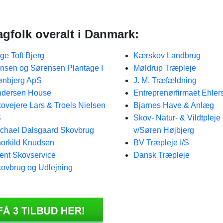
gfolk overalt i Danmark:
ge Toft Bjerg
Kærskov Landbrug
nsen og Sørensen Plantage I
Møldrup Træpleje
nbjerg ApS
J. M. Træfældning
ndersen House
Entreprenørfirmaet Ehler
ovejere Lars & Troels Nielsen
Bjarnes Have & Anlæg
S
Skov- Natur- & Vildtpleje
chael Dalsgaard Skovbrug
v/Søren Højbjerg
orkild Knudsen
BV Træpleje I/S
ent Skovservice
Dansk Træpleje
ovbrug og Udlejning