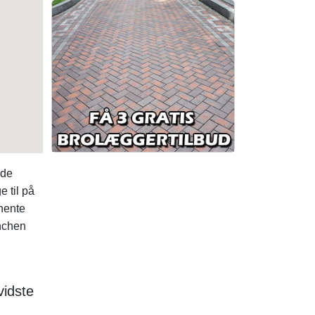
nde
 til på
hente
nchen
vidste