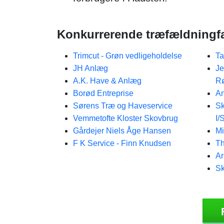
Konkurrerende træfældningfa
Trimcut - Grøn vedligeholdelse
Ta
JH Anlæg
Je
A.K. Have & Anlæg
Rø
Borød Entreprise
A
Sørens Træ og Haveservice
Sk
Vemmetofte Kloster Skovbrug
I/
Gårdejer Niels Åge Hansen
Mi
F K Service - Finn Knudsen
Th
Ar
Sk