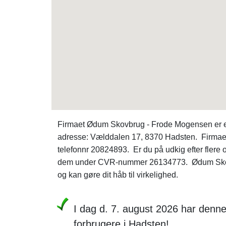
Firmaet Ødum Skovbrug - Frode Mogensen er et 
adresse: Vælddalen 17, 8370 Hadsten. Firmaet a
telefonnr 20824893. Er du på udkig efter fle
dem under CVR-nummer 26134773. Ødum Skovbr
og kan gøre dit håb til virkelighed.
I dag d. 7. august 2026 har denn
forbrugere i Hadsten!