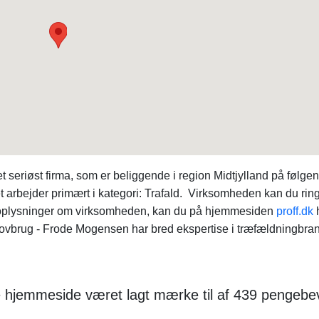
seriøst firma, som er beliggende i region Midtjylland på følge
rbejder primært i kategori: Trafald. Virksomheden kan du ringe
re oplysninger om virksomheden, kan du på hjemmesiden
proff.dk
ug - Frode Mogensen har bred ekspertise i træfældningbra
e hjemmeside været lagt mærke til af 439 pengebe