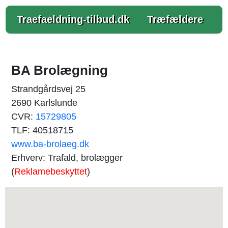
Traefaeldning-tilbud.dk
Træfældere
BA Brolægning
Strandgårdsvej 25
2690 Karlslunde
CVR:
15729805
TLF: 40518715
www.ba-brolaeg.dk
Erhverv: Trafald, brolægger
(
Reklamebeskyttet
)