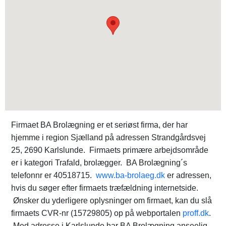
Firmaet BA Brolægning er et seriøst firma, der har
hjemme i region Sjælland på adressen Strandgårdsvej
25, 2690 Karlslunde. Firmaets primære arbejdsområde
er i kategori Trafald, brolægger. BA Brolægning´s
telefonnr er 40518715.
www.ba-brolaeg.dk
er adressen,
hvis du søger efter firmaets træfældning internetside.
Ønsker du yderligere oplysninger om firmaet, kan du slå
firmaets CVR-nr (15729805) op på webportalen
proff.dk
.
Med adresse i Karlslunde har BA Brolægning anseelig