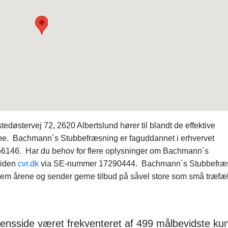
østervej 72, 2620 Albertslund hører til blandt de effektive
ne. Bachmann´s Stubbefræsning er faguddannet i erhvervet
56146. Har du behov for flere oplysninger om Bachmann´s
siden
cvr.dk
via SE-nummer 17290444. Bachmann´s Stubbefræ
nem årene og sender gerne tilbud på såvel store som små træfæ
ensside været frekventeret af 499 målbevidste kun