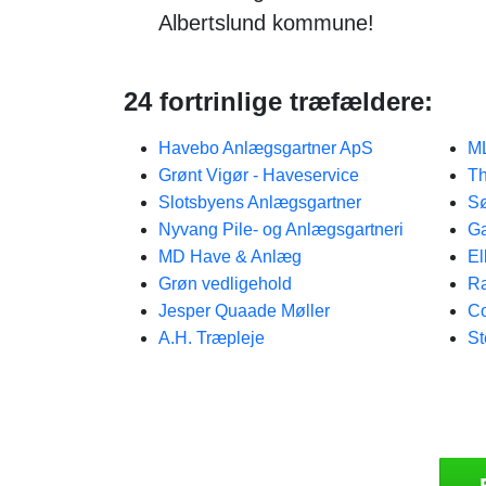
Albertslund kommune!
24 fortrinlige træfældere:
Havebo Anlægsgartner ApS
ML
Grønt Vigør - Haveservice
Th
Slotsbyens Anlægsgartner
Sø
Nyvang Pile- og Anlægsgartneri
Ga
MD Have & Anlæg
El
Grøn vedligehold
Ra
Jesper Quaade Møller
C
A.H. Træpleje
St