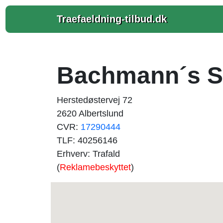
Traefaeldning-tilbud.dk
Bachmann´s S
Herstedøstervej 72
2620 Albertslund
CVR:
17290444
TLF: 40256146
Erhverv: Trafald
(
Reklamebeskyttet
)