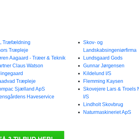
 Træfældning
Skov- og
ors Træpleje
Landskabsingeniørfirma
ren Aagaard - Træer & Teknik
Lundsgaard Gods
rtner Claus Watson
Gunnar Jørgensen
lingegaard
Kildelund I/S
advad Træpleje
Flemming Kaysen
ompac Sjælland ApS
Skovejere Lars & Troels 
ensgårdens Haveservice
I/S
Lindholt Skovbrug
Naturmaskineriet ApS