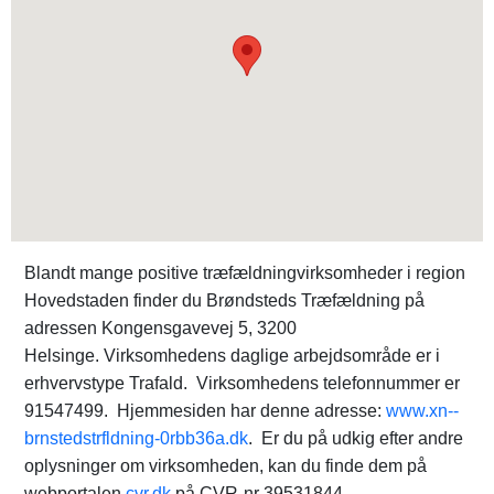
Blandt mange positive træfældningvirksomheder i region
Hovedstaden finder du Brøndsteds Træfældning på
adressen Kongensgavevej 5, 3200
Helsinge. Virksomhedens daglige arbejdsområde er i
erhvervstype Trafald. Virksomhedens telefonnummer er
91547499. Hjemmesiden har denne adresse:
www.xn--
brnstedstrfldning-0rbb36a.dk
. Er du på udkig efter andre
oplysninger om virksomheden, kan du finde dem på
webportalen
cvr.dk
på CVR-nr 39531844.