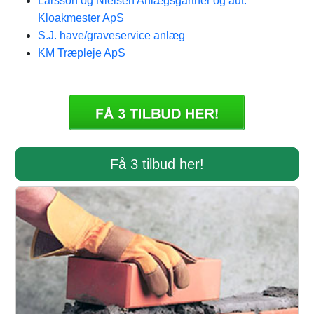
Larsson og Nielsen Anlægsgartner og aut.
Kloakmester ApS
S.J. have/graveservice anlæg
KM Træpleje ApS
Få 3 tilbud her!