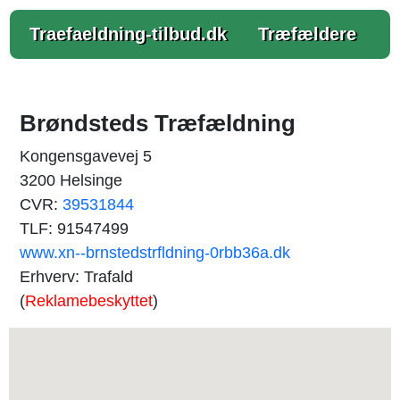
Traefaeldning-tilbud.dk
Træfældere
Brøndsteds Træfældning
Kongensgavevej 5
3200 Helsinge
CVR:
39531844
TLF: 91547499
www.xn--brnstedstrfldning-0rbb36a.dk
Erhverv: Trafald
(
Reklamebeskyttet
)