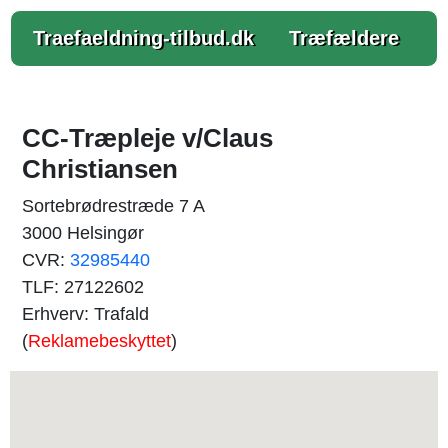
Traefaeldning-tilbud.dk
Træfældere
CC-Træpleje v/Claus
Christiansen
Sortebrødrestræde 7 A
3000 Helsingør
CVR:
32985440
TLF: 27122602
Erhverv: Trafald
(
Reklamebeskyttet
)