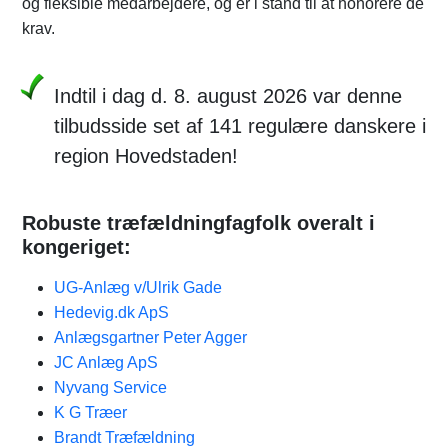
og fleksible medarbejdere, og er i stand til at honorere de
krav.
Indtil i dag d. 8. august 2026 var denne
tilbudsside set af 141 regulære danskere i
region Hovedstaden!
Robuste træfældningfagfolk overalt i
kongeriget:
UG-Anlæg v/Ulrik Gade
Hedevig.dk ApS
Anlægsgartner Peter Agger
JC Anlæg ApS
Nyvang Service
K G Træer
Brandt Træfældning