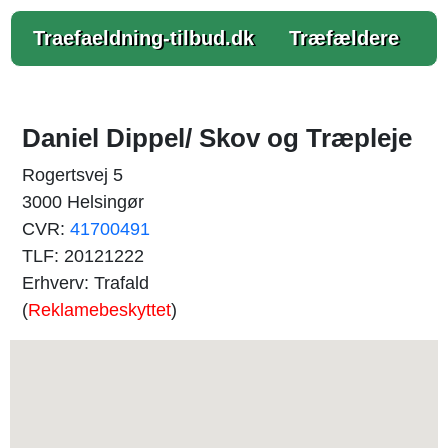
Traefaeldning-tilbud.dk
Træfældere
Daniel Dippel/ Skov og Træpleje
Rogertsvej 5
3000 Helsingør
CVR:
41700491
TLF: 20121222
Erhverv: Trafald
(
Reklamebeskyttet
)