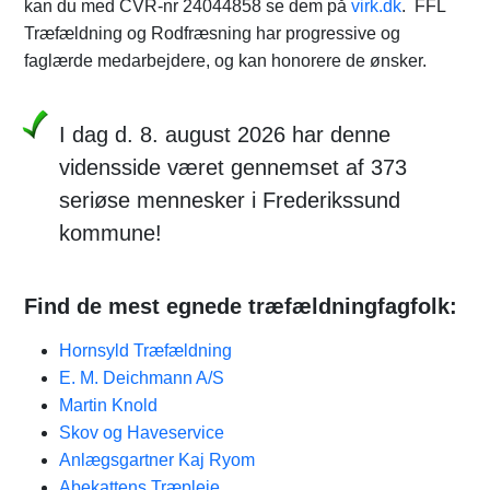
kan du med CVR-nr 24044858 se dem på
virk.dk
. FFL
Træfældning og Rodfræsning har progressive og
faglærde medarbejdere, og kan honorere de ønsker.
I dag d. 8. august 2026 har denne
vidensside været gennemset af 373
seriøse mennesker i Frederikssund
kommune!
Find de mest egnede træfældningfagfolk:
Hornsyld Træfældning
E. M. Deichmann A/S
Martin Knold
Skov og Haveservice
Anlægsgartner Kaj Ryom
Abekattens Træpleje