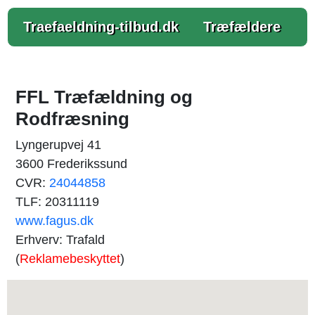
Traefaeldning-tilbud.dk
Træfældere
FFL Træfældning og
Rodfræsning
Lyngerupvej 41
3600 Frederikssund
CVR:
24044858
TLF: 20311119
www.fagus.dk
Erhverv: Trafald
(
Reklamebeskyttet
)