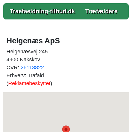
Traefaeldning-tilbud.dk
Træfældere
Helgenæs ApS
Helgenæsvej 245
4900 Nakskov
CVR:
26113822
Erhverv: Trafald
(
Reklamebeskyttet
)