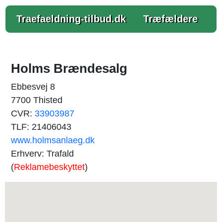
Traefaeldning-tilbud.dk
Træfældere
Holms Brændesalg
Ebbesvej 8
7700 Thisted
CVR:
33903987
TLF: 21406043
www.holmsanlaeg.dk
Erhverv: Trafald
(
Reklamebeskyttet
)