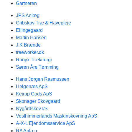
Gartneren
JPS Anlæg
Gribskov Træ & Havepleje
Ellingegaard
Martin Hansen
J.K Brænde
treeworker.dk
Ronyx Trækirurgi
Søren Åre Tømming
Hans Jørgen Rasmussen
Helgenæs ApS
Kejrup Gods ApS
Skonager Skovgaard
Nygårdskov I/S
Vesthimmerlands Maskinskovning ApS
A-X-L Ejendomsservice ApS
RA Anlæg