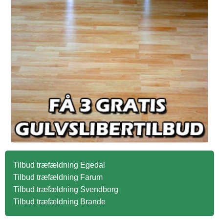
k
e
n
r
Tilbud træfældning Egedal
Tilbud træfældning Farum
Tilbud træfældning Svendborg
Tilbud træfældning Brande