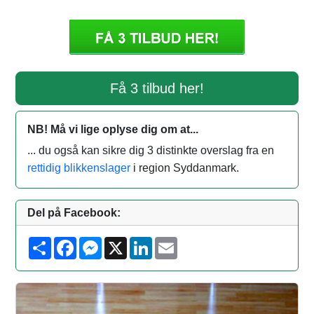
Få 3 tilbud her!
NB! Må vi lige oplyse dig om at...
... du også kan sikre dig 3 distinkte overslag fra en
rettidig blikkenslager
i region Syddanmark.
Del på Facebook:
S
F
M
X
L
E
h
a
e
i
m
a
c
s
n
a
r
e
s
k
i
e
b
e
e
l
o
n
d
o
g
I