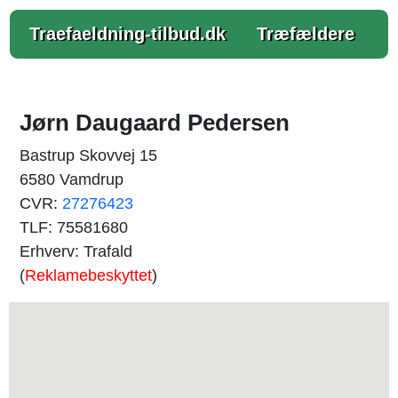
Traefaeldning-tilbud.dk
Træfældere
Jørn Daugaard Pedersen
Bastrup Skovvej 15
6580 Vamdrup
CVR:
27276423
TLF: 75581680
Erhverv: Trafald
(
Reklamebeskyttet
)