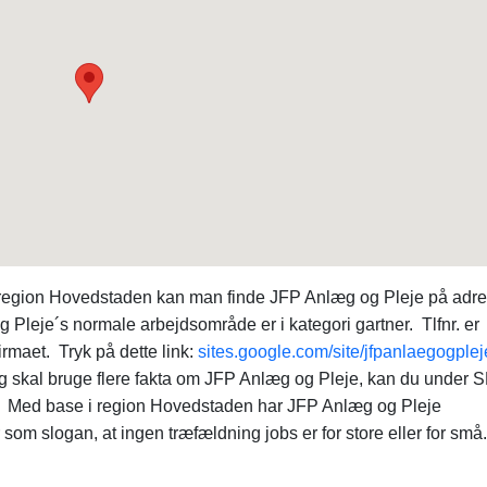
i region Hovedstaden kan man finde JFP Anlæg og Pleje på adr
eje´s normale arbejdsområde er i kategori gartner. Tlfnr. er
irmaet. Tryk på dette link:
sites.google.com/site/jfpanlaegogplej
g skal bruge flere fakta om JFP Anlæg og Pleje, kan du under S
. Med base i region Hovedstaden har JFP Anlæg og Pleje
om slogan, at ingen træfældning jobs er for store eller for små.