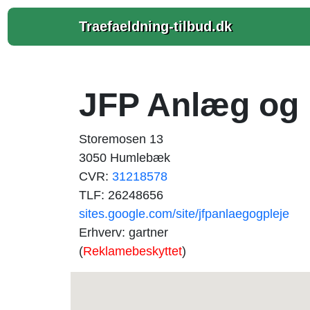
Traefaeldning-tilbud.dk
JFP Anlæg og 
Storemosen 13
3050 Humlebæk
CVR:
31218578
TLF: 26248656
sites.google.com/site/jfpanlaegogpleje
Erhverv: gartner
(
Reklamebeskyttet
)