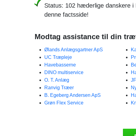
Status: 102 hæderlige danskere 
denne factsside!
Modtag assistance til din t
Ølands Anlægsgartner ApS
Ka
UC Træpleje
Pr
Havebasserne
Be
DINO multiservice
Ha
O. T. Anlæg
JF
Ranvig Træer
Ny
B. Egeberg Andersen ApS
Ha
Grøn Flex Service
Kn