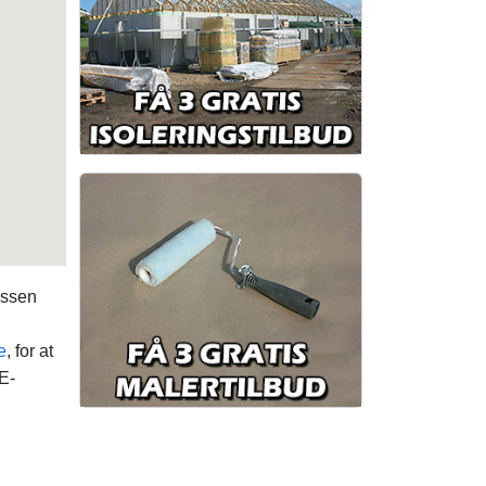
essen
e
, for at
E-