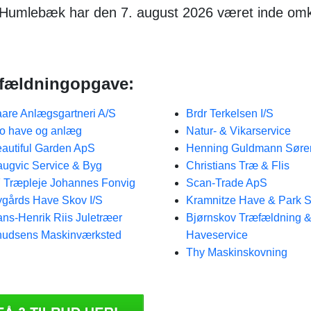
i Humlebæk har den 7. august 2026 været inde omk
ræfældningopgave:
are Anlægsgartneri A/S
Brdr Terkelsen I/S
o have og anlæg
Natur- & Vikarservice
autiful Garden ApS
Henning Guldmann Søre
ugvic Service & Byg
Christians Træ & Flis
 Træpleje Johannes Fonvig
Scan-Trade ApS
gårds Have Skov I/S
Kramnitze Have & Park S
ns-Henrik Riis Juletræer
Bjørnskov Træfældning 
udsens Maskinværksted
Haveservice
Thy Maskinskovning