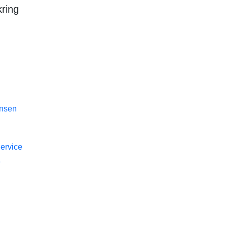
ring
nsen
ervice
&