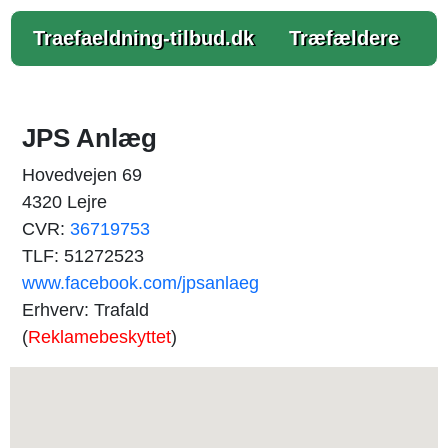
Traefaeldning-tilbud.dk
Træfældere
JPS Anlæg
Hovedvejen 69
4320 Lejre
CVR:
36719753
TLF: 51272523
www.facebook.com/jpsanlaeg
Erhverv: Trafald
(
Reklamebeskyttet
)