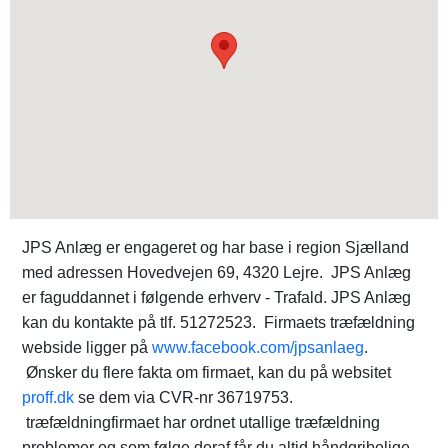
JPS Anlæg er engageret og har base i region Sjælland
med adressen Hovedvejen 69, 4320 Lejre. JPS Anlæg
er faguddannet i følgende erhverv - Trafald. JPS Anlæg
kan du kontakte på tlf. 51272523. Firmaets træfældning
webside ligger på
www.facebook.com/jpsanlaeg
.
Ønsker du flere fakta om firmaet, kan du på websitet
proff.dk
se dem via CVR-nr 36719753.
træfældningfirmaet har ordnet utallige træfældning
problemer og som følge deraf får du altid håndgribelige