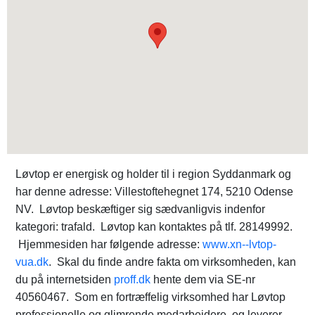
Løvtop er energisk og holder til i region Syddanmark og
har denne adresse: Villestoftehegnet 174, 5210 Odense
NV. Løvtop beskæftiger sig sædvanligvis indenfor
kategori: trafald. Løvtop kan kontaktes på tlf. 28149992.
Hjemmesiden har følgende adresse:
www.xn--lvtop-
vua.dk
. Skal du finde andre fakta om virksomheden, kan
du på internetsiden
proff.dk
hente dem via SE-nr
40560467. Som en fortræffelig virksomhed har Løvtop
professionelle og glimrende medarbejdere, og leverer