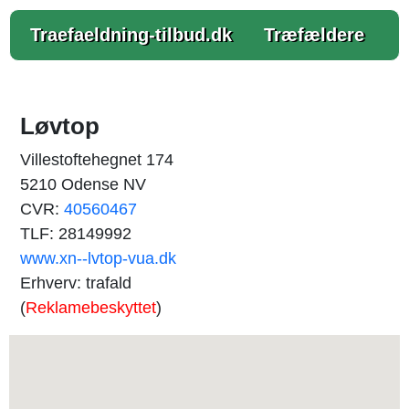
Traefaeldning-tilbud.dk
Træfældere
Løvtop
Villestoftehegnet 174
5210 Odense NV
CVR:
40560467
TLF: 28149992
www.xn--lvtop-vua.dk
Erhverv: trafald
(
Reklamebeskyttet
)