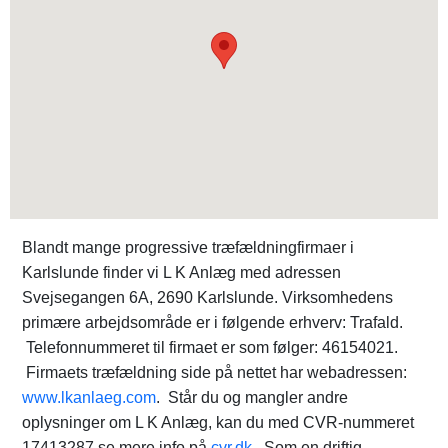
Blandt mange progressive træfældningfirmaer i
Karlslunde finder vi L K Anlæg med adressen
Svejsegangen 6A, 2690 Karlslunde. Virksomhedens
primære arbejdsområde er i følgende erhverv: Trafald.
Telefonnummeret til firmaet er som følger: 46154021.
Firmaets træfældning side på nettet har webadressen:
www.lkanlaeg.com
. Står du og mangler andre
oplysninger om L K Anlæg, kan du med CVR-nummeret
17413287 se mere info på
cvr.dk
. Som en driftig