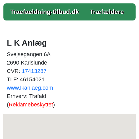
Traefaeldning-tilbud.dk
Træfældere
L K Anlæg
Svejsegangen 6A
2690 Karlslunde
CVR:
17413287
TLF: 46154021
www.lkanlaeg.com
Erhverv: Trafald
(
Reklamebeskyttet
)