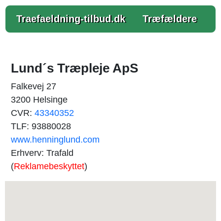
Traefaeldning-tilbud.dk
Træfældere
Lund´s Træpleje ApS
Falkevej 27
3200 Helsinge
CVR:
43340352
TLF: 93880028
www.henninglund.com
Erhverv: Trafald
(
Reklamebeskyttet
)