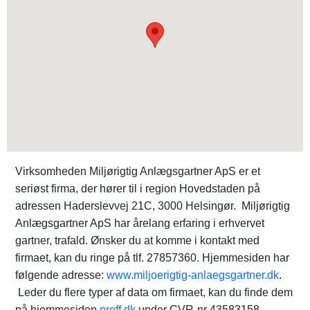
Virksomheden Miljørigtig Anlægsgartner ApS er et
seriøst firma, der hører til i region Hovedstaden på
adressen Haderslevvej 21C, 3000 Helsingør. Miljørigtig
Anlægsgartner ApS har årelang erfaring i erhvervet
gartner, trafald. Ønsker du at komme i kontakt med
firmaet, kan du ringe på tlf. 27857360. Hjemmesiden har
følgende adresse:
www.miljoerigtig-anlaegsgartner.dk
.
Leder du flere typer af data om firmaet, kan du finde dem
på hjemmesiden
proff.dk
under CVR-nr 43583158.