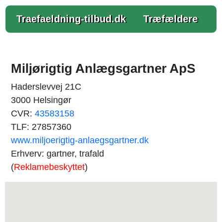
Traefaeldning-tilbud.dk
Træfældere
Miljørigtig Anlægsgartner ApS
Haderslevvej 21C
3000 Helsingør
CVR:
43583158
TLF: 27857360
www.miljoerigtig-anlaegsgartner.dk
Erhverv: gartner, trafald
(
Reklamebeskyttet
)