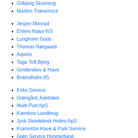
Gilbjerg Skovning
Martins Træservice
Jesper Monrad
Ehlers Natur IVS
Lungholm Gods
Thomas Nørgaard
Aqvirin
Tage Toft Bjerg
Ginderskov & Have
Brændholm I/S
Eriks Service
Grøngård Juletræer
Multi-Part ApS
Kærskov Landbrug
Jysk Skovteknik Hobro ApS
Kramnitze Have & Park Service
Grøn Service Himmerland