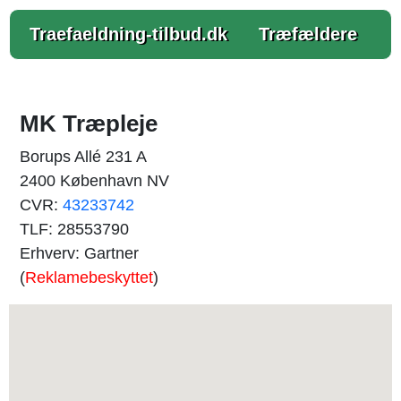
Traefaeldning-tilbud.dk
Træfældere
MK Træpleje
Borups Allé 231 A
2400 København NV
CVR:
43233742
TLF: 28553790
Erhverv: Gartner
(
Reklamebeskyttet
)