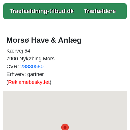
Traefaeldning-tilbud.dk
Træfældere
Morsø Have & Anlæg
Kærvej 54
7900 Nykøbing Mors
CVR:
28830580
Erhverv: gartner
(
Reklamebeskyttet
)