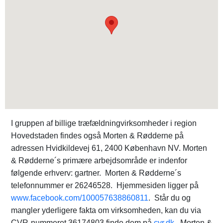
I gruppen af billige træfældningvirksomheder i region
Hovedstaden findes også Morten & Rødderne på
adressen Hvidkildevej 61, 2400 København NV. Morten
& Rødderne´s primære arbejdsområde er indenfor
følgende erhverv: gartner. Morten & Rødderne´s
telefonnummer er 26246528. Hjemmesiden ligger på
www.facebook.com/100057638860811
. Står du og
mangler yderligere fakta om virksomheden, kan du via
CVR-nummeret 36174803 finde dem på
cvr.dk
. Morten &