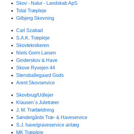
Skov - Natur - Landskab ApS
Total Træpleje
Gilbjerg Skovning
Carl Szabad
S.A.K. Træpleje
Skovteknikeren
Niels Gorm Larsen
Ginderskov & Have
Skove Ryvejen 44
Stensballegaard Gods
Arent Skovservice
Skovbrug/Udlejer
Klausen´s Juletræer
J. M. Træfældning
Søndergårds Træ- & Haveservice
S.J. have/graveservice anlæg
MK Træpleje