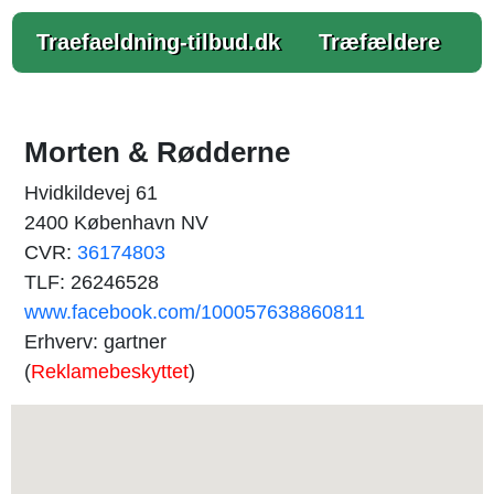
Traefaeldning-tilbud.dk
Træfældere
Morten & Rødderne
Hvidkildevej 61
2400 København NV
CVR:
36174803
TLF: 26246528
www.facebook.com/100057638860811
Erhverv: gartner
(
Reklamebeskyttet
)