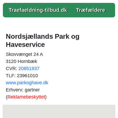
Traefaeldning-tilbud.dk
Træfældere
Nordsjællands Park og
Haveservice
Skovvænget 24 A
3120 Hornbæk
CVR:
20851937
TLF: 23961010
www.parkoghave.dk
Erhverv: gartner
(
Reklamebeskyttet
)