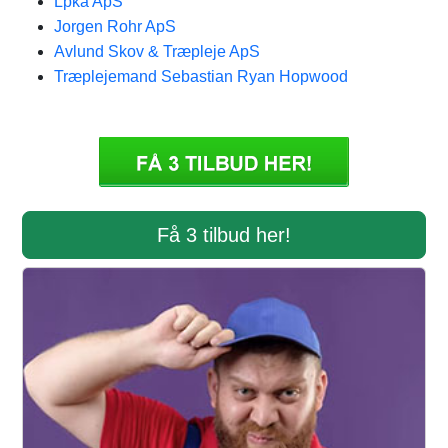
Lpka ApS
Jorgen Rohr ApS
Avlund Skov & Træpleje ApS
Træplejemand Sebastian Ryan Hopwood
Få 3 tilbud her!