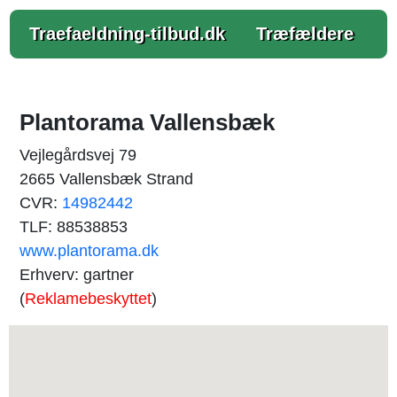
Traefaeldning-tilbud.dk
Træfældere
Plantorama Vallensbæk
Vejlegårdsvej 79
2665 Vallensbæk Strand
CVR:
14982442
TLF: 88538853
www.plantorama.dk
Erhverv: gartner
(
Reklamebeskyttet
)