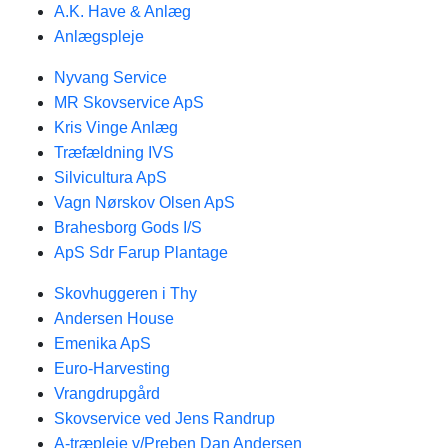
A.K. Have & Anlæg
Anlægspleje
Nyvang Service
MR Skovservice ApS
Kris Vinge Anlæg
Træfældning IVS
Silvicultura ApS
Vagn Nørskov Olsen ApS
Brahesborg Gods I/S
ApS Sdr Farup Plantage
Skovhuggeren i Thy
Andersen House
Emenika ApS
Euro-Harvesting
Vrangdrupgård
Skovservice ved Jens Randrup
A-træpleje v/Preben Dan Andersen