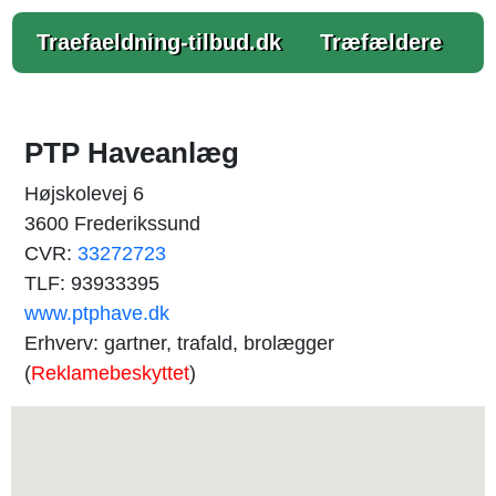
Traefaeldning-tilbud.dk
Træfældere
PTP Haveanlæg
Højskolevej 6
3600 Frederikssund
CVR:
33272723
TLF: 93933395
www.ptphave.dk
Erhverv: gartner, trafald, brolægger
(
Reklamebeskyttet
)