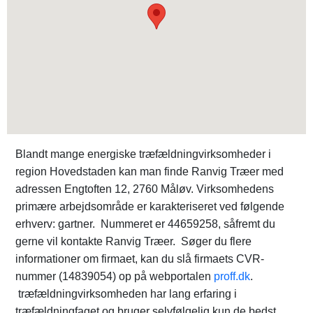
Blandt mange energiske træfældningvirksomheder i
region Hovedstaden kan man finde Ranvig Træer med
adressen Engtoften 12, 2760 Måløv. Virksomhedens
primære arbejdsområde er karakteriseret ved følgende
erhverv: gartner. Nummeret er 44659258, såfremt du
gerne vil kontakte Ranvig Træer. Søger du flere
informationer om firmaet, kan du slå firmaets CVR-
nummer (14839054) op på webportalen
proff.dk
.
træfældningvirksomheden har lang erfaring i
træfældningfaget og bruger selvfølgelig kun de bedst