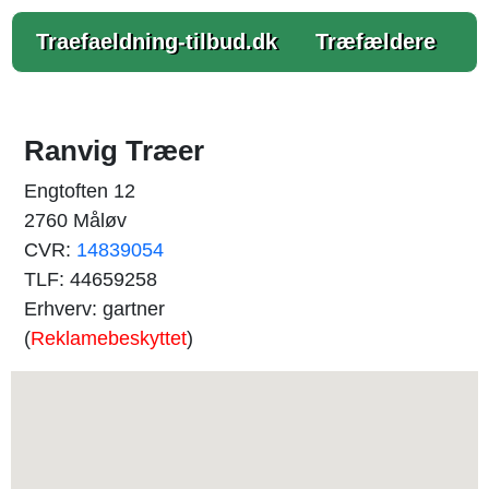
Traefaeldning-tilbud.dk
Træfældere
Ranvig Træer
Engtoften 12
2760 Måløv
CVR:
14839054
TLF: 44659258
Erhverv: gartner
(
Reklamebeskyttet
)