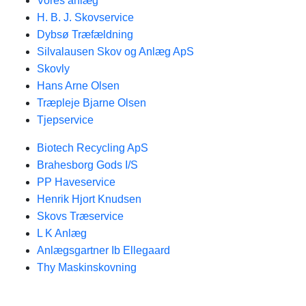
Vores anlæg
H. B. J. Skovservice
Dybsø Træfældning
Silvalausen Skov og Anlæg ApS
Skovly
Hans Arne Olsen
Træpleje Bjarne Olsen
Tjepservice
Biotech Recycling ApS
Brahesborg Gods I/S
PP Haveservice
Henrik Hjort Knudsen
Skovs Træservice
L K Anlæg
Anlægsgartner Ib Ellegaard
Thy Maskinskovning