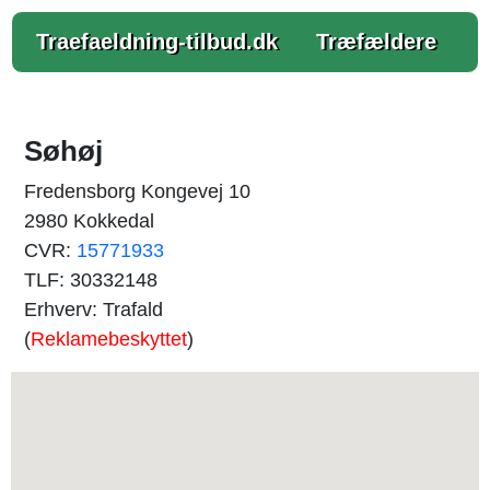
Traefaeldning-tilbud.dk
Træfældere
Søhøj
Fredensborg Kongevej 10
2980 Kokkedal
CVR:
15771933
TLF: 30332148
Erhverv: Trafald
(
Reklamebeskyttet
)