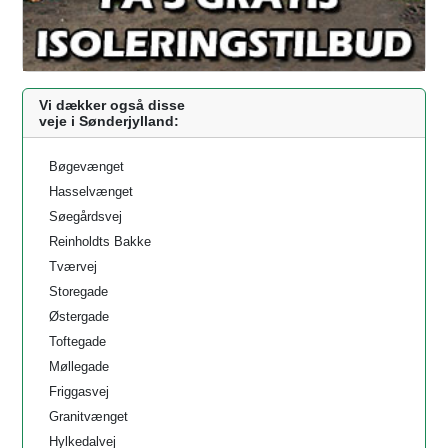
Vi dækker også disse
veje i Sønderjylland:
Bøgevænget
Hasselvænget
Søegårdsvej
Reinholdts Bakke
Tværvej
Storegade
Østergade
Toftegade
Møllegade
Friggasvej
Granitvænget
Hylkedalvej