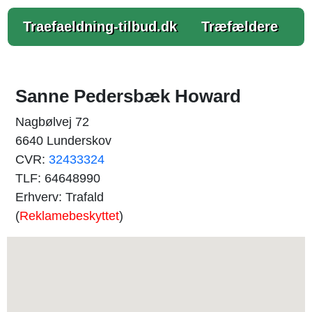
Traefaeldning-tilbud.dk
Træfældere
Sanne Pedersbæk Howard
Nagbølvej 72
6640 Lunderskov
CVR:
32433324
TLF: 64648990
Erhverv: Trafald
(
Reklamebeskyttet
)