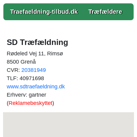
Traefaeldning-tilbud.dk
Træfældere
SD Træfældning
Rødeled Vej 11, Rimsø
8500 Grenå
CVR:
20381949
TLF: 40971698
www.sdtraefaeldning.dk
Erhverv: gartner
(
Reklamebeskyttet
)