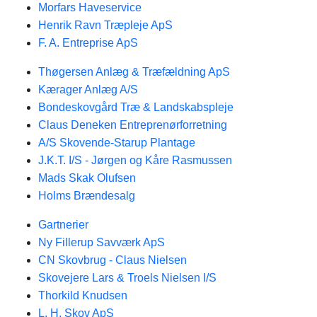
Morfars Haveservice
Henrik Ravn Træpleje ApS
F. A. Entreprise ApS
Thøgersen Anlæg & Træfældning ApS
Kærager Anlæg A/S
Bondeskovgård Træ & Landskabspleje
Claus Deneken Entreprenørforretning
A/S Skovende-Starup Plantage
J.K.T. I/S - Jørgen og Kåre Rasmussen
Mads Skak Olufsen
Holms Brændesalg
Gartnerier
Ny Fillerup Savværk ApS
CN Skovbrug - Claus Nielsen
Skovejere Lars & Troels Nielsen I/S
Thorkild Knudsen
L. H. Skov ApS