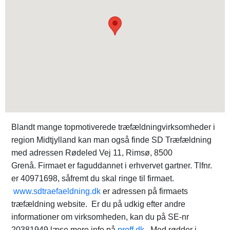
Blandt mange topmotiverede træfældningvirksomheder i
region Midtjylland kan man også finde SD Træfældning
med adressen Rødeled Vej 11, Rimsø, 8500
Grenå. Firmaet er faguddannet i erhvervet gartner. Tlfnr.
er 40971698, såfremt du skal ringe til firmaet.
www.sdtraefaeldning.dk
er adressen på firmaets
træfældning website. Er du på udkig efter andre
informationer om virksomheden, kan du på SE-nr
20381949 læse mere info på
proff.dk
. Med rødder i