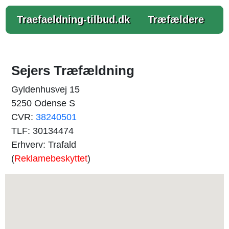
Traefaeldning-tilbud.dk
Træfældere
Sejers Træfældning
Gyldenhusvej 15
5250 Odense S
CVR:
38240501
TLF: 30134474
Erhverv: Trafald
(
Reklamebeskyttet
)