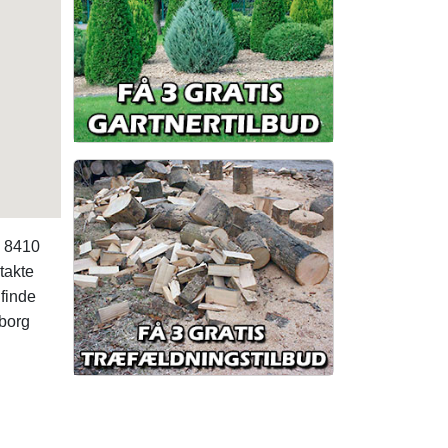
, 8410
takte
finde
borg