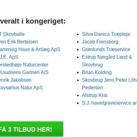
veralt i kongeriget:
 Skovballe
Silva Danica Træpleje
en Erik Bertelsen
Jacob Flensborg
ramming Have & Anlæg ApS
Grønlunds Træservice
J.E. ApS
Estrup Nørgård Land &
rstedhøje Naturcenter
Skovbrug
Knudsens Gartneri A/S
Brian Kolding
nrik Jakobsen
Skovbrug Jens Peter Lilh
ovsøhus Natur ApS
Pedersen
Alstrup Krat
S.J. have/graveservice a