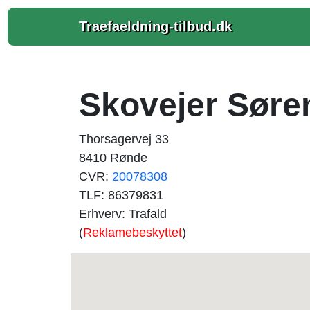
Traefaeldning-tilbud.dk
Skovejer Søre
Thorsagervej 33
8410 Rønde
CVR:
20078308
TLF: 86379831
Erhverv: Trafald
(
Reklamebeskyttet
)