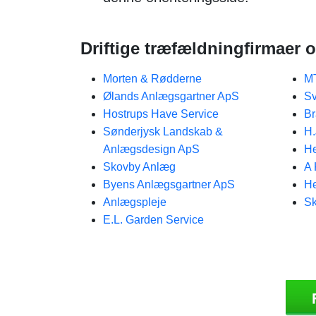
Driftige træfældningfirmaer o
Morten & Rødderne
MT
Ølands Anlægsgartner ApS
Sv
Hostrups Have Service
B
Sønderjysk Landskab &
H.
Anlægsdesign ApS
He
Skovby Anlæg
A 
Byens Anlægsgartner ApS
He
Anlægspleje
Sk
E.L. Garden Service