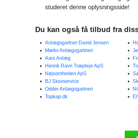
studeret denne oplysningsside!
Du kan også få tilbud fra dis
Anlægsgartner David Jensen
Ho
Mørks Anlægsgartneri
Je
Aars Anlæg
Fr
Henrik Ravn Træpleje ApS
Tr
Nøjsomheden ApS
Sø
BJ Skovservice
Sk
Odder Anlægsgartneri
Ni
Topkap.dk
Eh