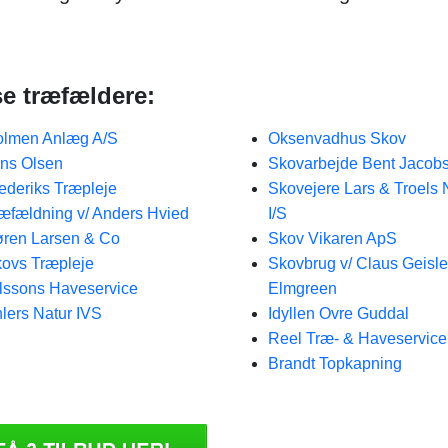
se træfældere:
lmen Anlæg A/S
Oksenvadhus Skov
ns Olsen
Skovarbejde Bent Jacob
ederiks Træpleje
Skovejere Lars & Troels 
æfældning v/ Anders Hvied
I/S
ren Larsen & Co
Skov Vikaren ApS
ovs Træpleje
Skovbrug v/ Claus Geisle
lssons Haveservice
Elmgreen
lers Natur IVS
Idyllen Ovre Guddal
Reel Træ- & Haveservice
Brandt Topkapning