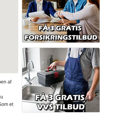
pen af
du
Som et