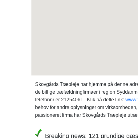
Skovgårds Træpleje har hjemme på denne adre
de billige træfældningfirmaer i region Syddanma
telefonnr er 21254061. Klik på dette link:
www.x
behov for andre oplysninger om virksomheden, 
passioneret firma har Skovgårds Træpleje utrætt
Breaking news: 121 grundige gæs