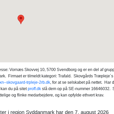
sse: Vornæs Skovvej 10, 5700 Svendborg og er en del af grup
rk. Firmaet er tilmeldt kategori: Trafald. Skovgårds Træpleje´s
n--skovgaard-trpleje-2rb.dk
, for at se selskabet på nettet. Har 
kan du på sitet
proff.dk
slå dem op på SE-nummer 16646032. 
elige og flinke medarbejdere, og kan opfylde ethvert krav.
ter i region Syddanmark har den 7. august 2026