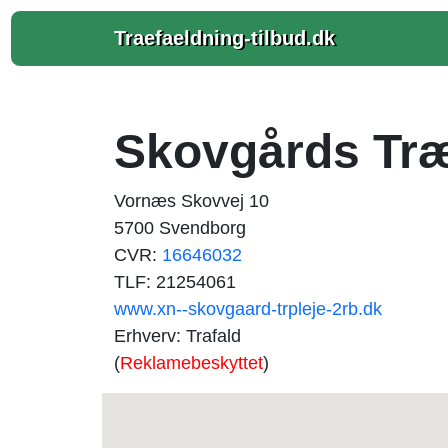
Traefaeldning-tilbud.dk
Skovgårds Træ
Vornæs Skovvej 10
5700 Svendborg
CVR:
16646032
TLF: 21254061
www.xn--skovgaard-trpleje-2rb.dk
Erhverv: Trafald
(
Reklamebeskyttet
)