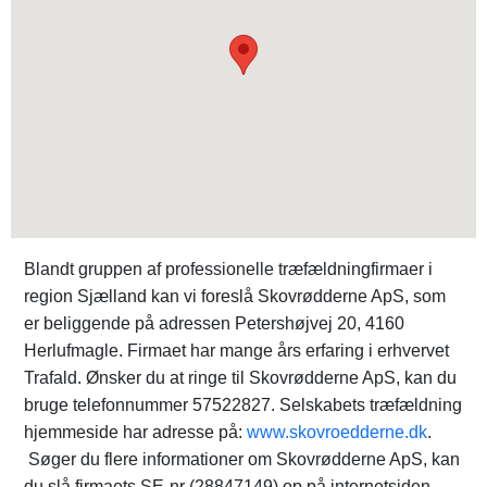
Blandt gruppen af professionelle træfældningfirmaer i
region Sjælland kan vi foreslå Skovrødderne ApS, som
er beliggende på adressen Petershøjvej 20, 4160
Herlufmagle. Firmaet har mange års erfaring i erhvervet
Trafald. Ønsker du at ringe til Skovrødderne ApS, kan du
bruge telefonnummer 57522827. Selskabets træfældning
hjemmeside har adresse på:
www.skovroedderne.dk
.
Søger du flere informationer om Skovrødderne ApS, kan
du slå firmaets SE-nr (28847149) op på internetsiden