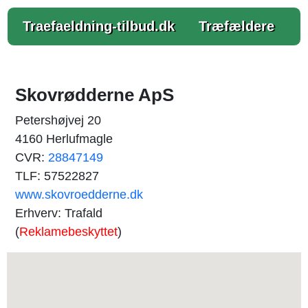
Traefaeldning-tilbud.dk
Træfældere
Skovrødderne ApS
Petershøjvej 20
4160 Herlufmagle
CVR:
28847149
TLF: 57522827
www.skovroedderne.dk
Erhverv: Trafald
(
Reklamebeskyttet
)