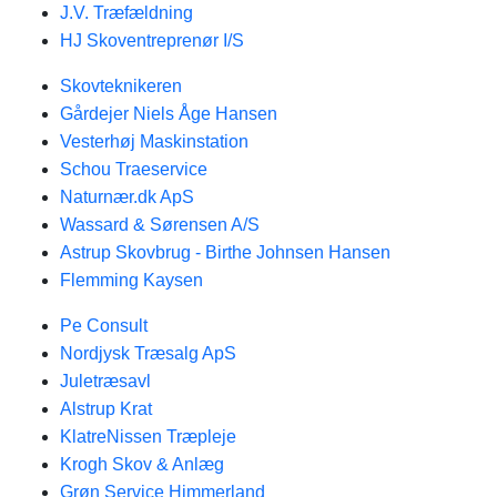
J.V. Træfældning
HJ Skoventreprenør I/S
Skovteknikeren
Gårdejer Niels Åge Hansen
Vesterhøj Maskinstation
Schou Traeservice
Naturnær.dk ApS
Wassard & Sørensen A/S
Astrup Skovbrug - Birthe Johnsen Hansen
Flemming Kaysen
Pe Consult
Nordjysk Træsalg ApS
Juletræsavl
Alstrup Krat
KlatreNissen Træpleje
Krogh Skov & Anlæg
Grøn Service Himmerland