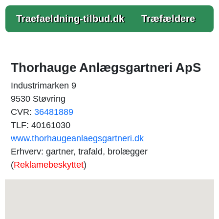
Traefaeldning-tilbud.dk
Træfældere
Thorhauge Anlægsgartneri ApS
Industrimarken 9
9530 Støvring
CVR:
36481889
TLF: 40161030
www.thorhaugeanlaegsgartneri.dk
Erhverv: gartner, trafald, brolægger
(
Reklamebeskyttet
)