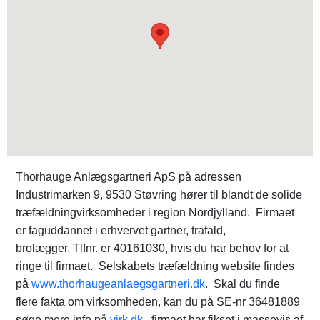
Thorhauge Anlægsgartneri ApS på adressen
Industrimarken 9, 9530 Støvring hører til blandt de solide
træfældningvirksomheder i region Nordjylland. Firmaet
er faguddannet i erhvervet gartner, trafald,
brolægger. Tlfnr. er 40161030, hvis du har behov for at
ringe til firmaet. Selskabets træfældning website findes
på
www.thorhaugeanlaegsgartneri.dk
. Skal du finde
flere fakta om virksomheden, kan du på SE-nr 36481889
søge mere info på
virk.dk
. firmaet har fikset i massevis af