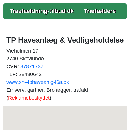
Traefaeldning-tilbud.dk
Træfældere
TP Haveanlæg & Vedligeholdelse
Vieholmen 17
2740 Skovlunde
CVR:
37871737
TLF: 28490642
www.xn--tphaveanlg-l6a.dk
Erhverv: gartner, Brolægger, trafald
(
Reklamebeskyttet
)