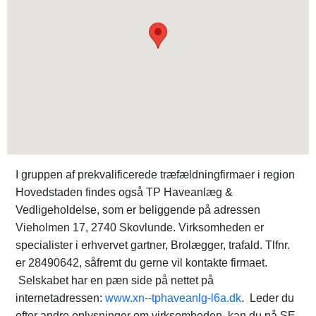
I gruppen af prekvalificerede træfældningfirmaer i region
Hovedstaden findes også TP Haveanlæg &
Vedligeholdelse, som er beliggende på adressen
Vieholmen 17, 2740 Skovlunde. Virksomheden er
specialister i erhvervet gartner, Brolægger, trafald. Tlfnr.
er 28490642, såfremt du gerne vil kontakte firmaet.
Selskabet har en pæn side på nettet på
internetadressen:
www.xn--tphaveanlg-l6a.dk
. Leder du
efter andre oplysninger om virksomheden, kan du på SE-