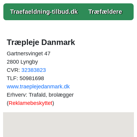
Traefaeldning-tilbud.dk
Træfældere
Træpleje Danmark
Gartnersvinget 47
2800 Lyngby
CVR:
32383823
TLF: 50981698
www.traeplejedanmark.dk
Erhverv: Trafald, brolægger
(
Reklamebeskyttet
)