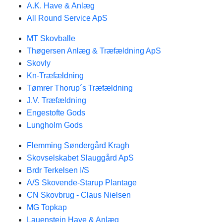
A.K. Have & Anlæg
All Round Service ApS
MT Skovballe
Thøgersen Anlæg & Træfældning ApS
Skovly
Kn-Træfældning
Tømrer Thorup´s Træfældning
J.V. Træfældning
Engestofte Gods
Lungholm Gods
Flemming Søndergård Kragh
Skovselskabet Slauggård ApS
Brdr Terkelsen I/S
A/S Skovende-Starup Plantage
CN Skovbrug - Claus Nielsen
MG Topkap
Lauenstein Have & Anlæg