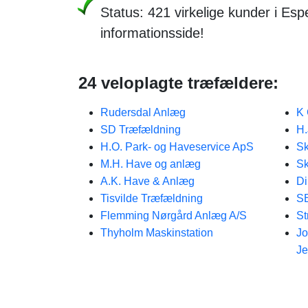
Status: 421 virkelige kunder i Es
informationsside!
24 veloplagte træfældere:
Rudersdal Anlæg
K 
SD Træfældning
H.
H.O. Park- og Haveservice ApS
Sk
M.H. Have og anlæg
Sk
A.K. Have & Anlæg
Di
Tisvilde Træfældning
SB
Flemming Nørgård Anlæg A/S
St
Thyholm Maskinstation
Jo
J