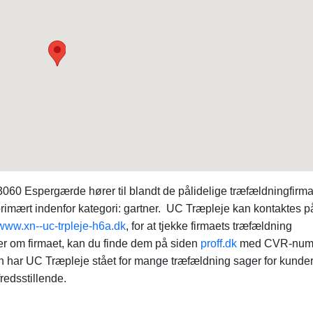
0 Espergærde hører til blandt de pålidelige træfældningfirma
imært indenfor kategori: gartner. UC Træpleje kan kontaktes p
www.xn--uc-trpleje-h6a.dk
, for at tjekke firmaets træfældning
r om firmaet, kan du finde dem på siden
proff.dk
med CVR-num
har UC Træpleje stået for mange træfældning sager for kunder
lfredsstillende.