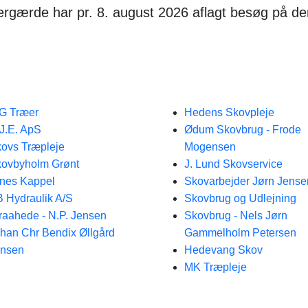
pergærde har pr. 8. august 2026 aflagt besøg på d
G Træer
Hedens Skovpleje
J.E. ApS
Ødum Skovbrug - Frode
ovs Træpleje
Mogensen
ovbyholm Grønt
J. Lund Skovservice
nes Kappel
Skovarbejder Jørn Jense
 Hydraulik A/S
Skovbrug og Udlejning
raahede - N.P. Jensen
Skovbrug - Nels Jørn
han Chr Bendix Øllgård
Gammelholm Petersen
ensen
Hedevang Skov
MK Træpleje