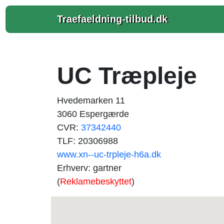
Traefaeldning-tilbud.dk
UC Træpleje
Hvedemarken 11
3060 Espergærde
CVR:
37342440
TLF: 20306988
www.xn--uc-trpleje-h6a.dk
Erhverv: gartner
(
Reklamebeskyttet
)