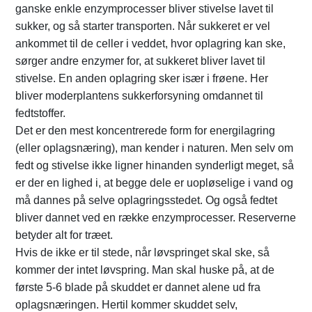
ganske enkle enzymprocesser bliver stivelse lavet til
sukker, og så starter transporten. Når sukkeret er vel
ankommet til de celler i veddet, hvor oplagring kan ske,
sørger andre enzymer for, at sukkeret bliver lavet til
stivelse. En anden oplagring sker især i frøene. Her
bliver moderplantens sukkerforsyning omdannet til
fedtstoffer.
Det er den mest koncentrerede form for energilagring
(eller oplagsnæring), man kender i naturen. Men selv om
fedt og stivelse ikke ligner hinanden synderligt meget, så
er der en lighed i, at begge dele er uopløselige i vand og
må dannes på selve oplagringsstedet. Og også fedtet
bliver dannet ved en række enzymprocesser. Reserverne
betyder alt for træet.
Hvis de ikke er til stede, når løvspringet skal ske, så
kommer der intet løvspring. Man skal huske på, at de
første 5-6 blade på skuddet er dannet alene ud fra
oplagsnæringen. Hertil kommer skuddet selv,