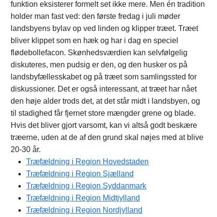
funktion eksisterer formelt set ikke mere. Men én tradition
holder man fast ved: den første fredag i juli møder
landsbyens bylav op ved linden og klipper træet. Træet
bliver klippet som en hæk og har i dag en speciel
flødebollefacon. Skønhedsværdien kan selvfølgelig
diskuteres, men pudsig er den, og den husker os på
landsbyfællesskabet og på træet som samlingssted for
diskussioner. Det er også interessant, at træet har nået
den høje alder trods det, at det står midt i landsbyen, og
til stadighed får fjernet store mængder grene og blade.
Hvis det bliver gjort varsomt, kan vi altså godt beskære
træerne, uden at de af den grund skal nøjes med at blive
20-30 år.
Træfældning i Region Hovedstaden
Træfældning i Region Sjælland
Træfældning i Region Syddanmark
Træfældning i Region Midtjylland
Træfældning i Region Nordjylland