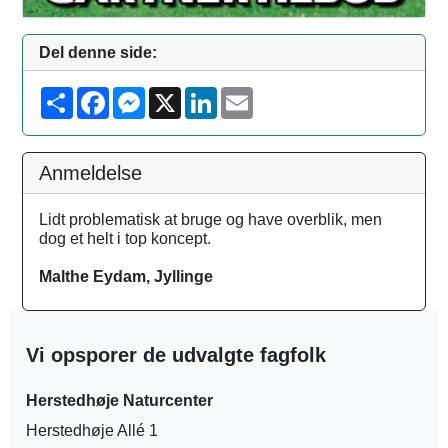
Del denne side:
S
F
M
X
L
E
h
a
e
i
m
a
c
s
n
a
r
e
s
k
i
e
b
e
e
l
Anmeldelse
o
n
d
o
g
I
k
e
n
Lidt problematisk at bruge og have overblik, men
r
dog et helt i top koncept.
Malthe Eydam, Jyllinge
Vi opsporer de udvalgte fagfolk
Herstedhøje Naturcenter
Herstedhøje Allé 1