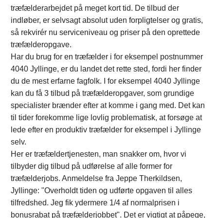
træfælderarbejdet på meget kort tid. De tilbud der
indløber, er selvsagt absolut uden forpligtelser og gratis,
så rekvirér nu serviceniveau og priser på den oprettede
træfælderopgave.
Har du brug for en træfælder i for eksempel postnummer
4040 Jyllinge, er du landet det rette sted, fordi her finder
du de mest erfarne fagfolk. I for eksempel 4040 Jyllinge
kan du få 3 tilbud på træfælderopgaver, som grundige
specialister brænder efter at komme i gang med. Det kan
til tider forekomme lige lovlig problematisk, at forsøge at
lede efter en produktiv træfælder for eksempel i Jyllinge
selv.
Her er træfældertjenesten, man snakker om, hvor vi
tilbyder dig tilbud på udførelse af alle former for
træfælderjobs. Anmeldelse fra Jeppe Therkildsen,
Jyllinge: "Overholdt tiden og udførte opgaven til alles
tilfredshed. Jeg fik ydermere 1/4 af normalprisen i
bonusrabat på træfælderjobbet". Det er vigtigt at påpege,