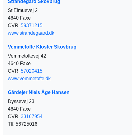
Strandegård Skovbrug
St Elmuevej 2
4640 Faxe
CVR:
59371215
www.strandegaard.dk
Vemmetofte Kloster Skovbrug
Vemmetoftevej 42
4640 Faxe
CVR:
57020415
www.vemmetofte.dk
Gårdejer Niels Åge Hansen
Dyssevej 23
4640 Faxe
CVR:
33167954
Tlf. 56725016