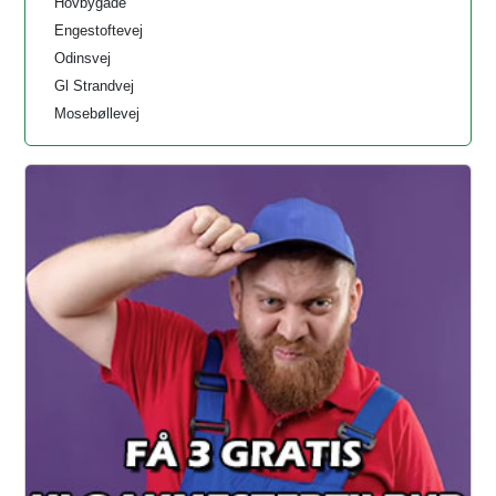
Hovbygade
Engestoftevej
Odinsvej
Gl Strandvej
Mosebøllevej