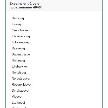
Eksempler på veje
i postnummer 4640:
Dalbyvej
Krovej
Orup Tykke
Ebbeskovvej
Tokkerupvej
Dyssevej
Bagerstræde
Hulhøjvej
Ellebækvej
Hertelsvej
Nordgårdsvej
Rosenkildevej
Dyrehavevej
Vibevej
Lærkevej