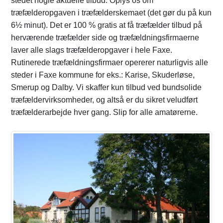
stedet nogle aktuelle tilbud. Oplys os om
træfælderopgaven i træfælderskemaet (det gør du på kun
6½ minut). Det er 100 % gratis at få træfælder tilbud på
herværende træfælder side og træfældningsfirmaerne
laver alle slags træfælderopgaver i hele Faxe.
Rutinerede træfældningsfirmaer opererer naturligvis alle
steder i Faxe kommune for eks.: Karise, Skuderløse,
Smerup og Dalby. Vi skaffer kun tilbud ved bundsolide
træfældervirksomheder, og altså er du sikret veludført
træfælderarbejde hver gang. Slip for alle amatørerne.