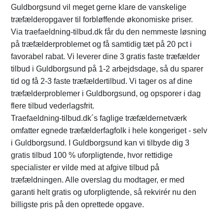
Guldborgsund vil meget gerne klare de vanskelige
træfælderopgaver til forbløffende økonomiske priser.
Via traefaeldning-tilbud.dk får du den nemmeste løsning
på træfælderproblemet og få samtidig tæt på 20 pct i
favorabel rabat. Vi leverer dine 3 gratis faste træfælder
tilbud i Guldborgsund på 1-2 arbejdsdage, så du sparer
tid og få 2-3 faste træfældertilbud. Vi tager os af dine
træfælderproblemer i Guldborgsund, og opsporer i dag
flere tilbud vederlagsfrit.
Traefaeldning-tilbud.dk´s faglige træfældernetværk
omfatter egnede træfælderfagfolk i hele kongeriget - selv
i Guldborgsund. I Guldborgsund kan vi tilbyde dig 3
gratis tilbud 100 % uforpligtende, hvor rettidige
specialister er vilde med at afgive tilbud på
træfældningen. Alle overslag du modtager, er med
garanti helt gratis og uforpligtende, så rekvirér nu den
billigste pris på den oprettede opgave.