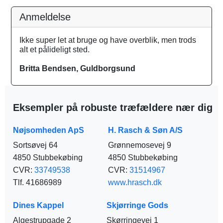
Anmeldelse
Ikke super let at bruge og have overblik, men trods
alt et pålideligt sted.
Britta Bendsen, Guldborgsund
Eksempler på robuste træfældere nær dig
Nøjsomheden ApS
H. Rasch & Søn A/S
Sortsøvej 64
Grønnemosevej 9
4850 Stubbekøbing
4850 Stubbekøbing
CVR:
33749538
CVR:
31514967
Tlf. 41686989
www.hrasch.dk
Dines Kappel
Skjørringe Gods
Algestrupgade 2
Skørringevej 1