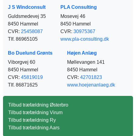
J S Windconsult
PLA Consulting
Guldsmedevej 35
Mosevej 46
8450 Hammel
8450 Hammel
CVR:
25458087
CVR:
30975367
Tlf. 86965105
www.pla-consulting.dk
Bo Duelund Grønts
Højen Anlæg
Viborgvej 60
Møllevangen 141
8450 Hammel
8450 Hammel
CVR:
45819019
CVR:
42701823
Tlf. 86871625
www.hoejenanlaeg.dk
Tilbud træfældning Østerbro
Tilbud træfældning Virum
Tilbud træfældning Ry
Tilbud træfældning Aars