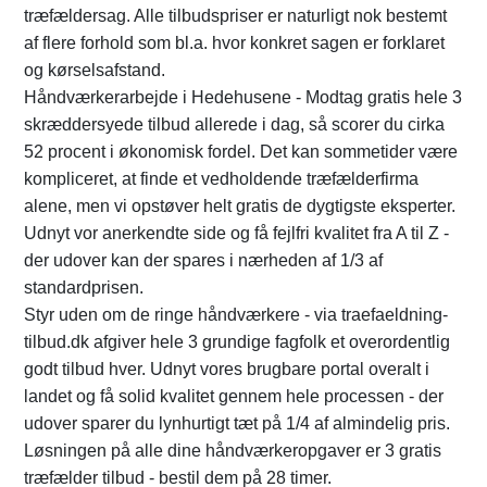
træfældersag. Alle tilbudspriser er naturligt nok bestemt
af flere forhold som bl.a. hvor konkret sagen er forklaret
og kørselsafstand.
Håndværkerarbejde i Hedehusene - Modtag gratis hele 3
skræddersyede tilbud allerede i dag, så scorer du cirka
52 procent i økonomisk fordel. Det kan sommetider være
kompliceret, at finde et vedholdende træfælderfirma
alene, men vi opstøver helt gratis de dygtigste eksperter.
Udnyt vor anerkendte side og få fejlfri kvalitet fra A til Z -
der udover kan der spares i nærheden af 1/3 af
standardprisen.
Styr uden om de ringe håndværkere - via traefaeldning-
tilbud.dk afgiver hele 3 grundige fagfolk et overordentlig
godt tilbud hver. Udnyt vores brugbare portal overalt i
landet og få solid kvalitet gennem hele processen - der
udover sparer du lynhurtigt tæt på 1/4 af almindelig pris.
Løsningen på alle dine håndværkeropgaver er 3 gratis
træfælder tilbud - bestil dem på 28 timer.