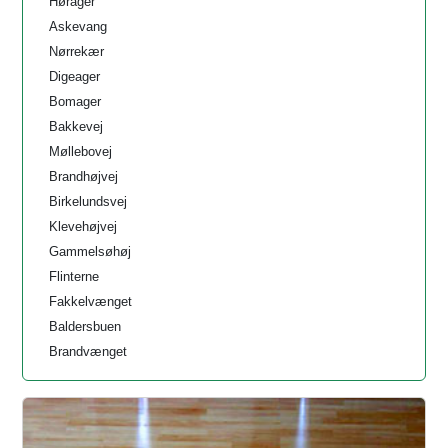
Hørager
Askevang
Nørrekær
Digeager
Bomager
Bakkevej
Møllebovej
Brandhøjvej
Birkelundsvej
Klevehøjvej
Gammelsøhøj
Flinterne
Fakkelvænget
Baldersbuen
Brandvænget