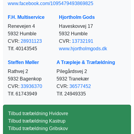
www.facebook.com/1095479493869825
F.H. Multiservice
Hjortholm Gods
Renevejen 4
Haveskovvej 17
5932 Humble
5932 Humble
CVR:
28931123
CVR:
13732191
Tlf. 40143545
www.hjortholmgods.dk
Steffen Møller
A Træpleje & Træfældning
Rathvej 2
Pilegårdsvej 2
5932 Bagenkop
5932 Tranekær
CVR:
33936370
CVR:
36577452
Tlf. 61743949
Tlf. 24949335
Tilbud træfældning Hvidovre
Tilbud træfældning Kastrup
Tilbud træfældning Gribskov