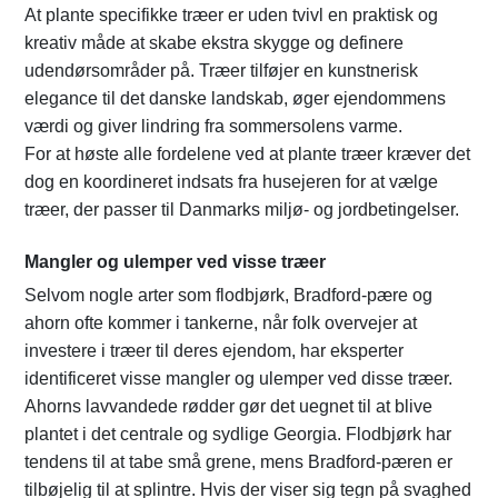
At plante specifikke træer er uden tvivl en praktisk og
kreativ måde at skabe ekstra skygge og definere
udendørsområder på. Træer tilføjer en kunstnerisk
elegance til det danske landskab, øger ejendommens
værdi og giver lindring fra sommersolens varme.
For at høste alle fordelene ved at plante træer kræver det
dog en koordineret indsats fra husejeren for at vælge
træer, der passer til Danmarks miljø- og jordbetingelser.
Mangler og ulemper ved visse træer
Selvom nogle arter som flodbjørk, Bradford-pære og
ahorn ofte kommer i tankerne, når folk overvejer at
investere i træer til deres ejendom, har eksperter
identificeret visse mangler og ulemper ved disse træer.
Ahorns lavvandede rødder gør det uegnet til at blive
plantet i det centrale og sydlige Georgia. Flodbjørk har
tendens til at tabe små grene, mens Bradford-pæren er
tilbøjelig til at splintre. Hvis der viser sig tegn på svaghed