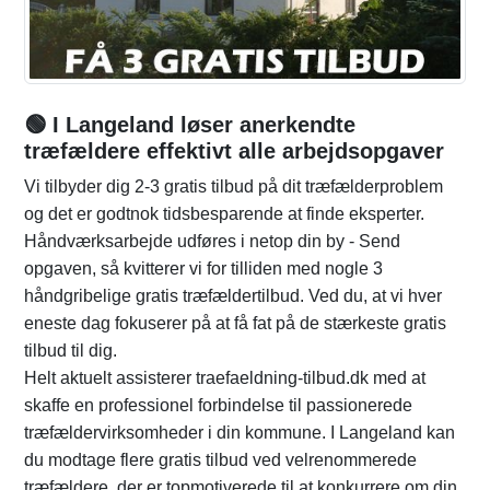
🟢 I Langeland løser anerkendte
træfældere effektivt alle arbejdsopgaver
Vi tilbyder dig 2-3 gratis tilbud på dit træfælderproblem
og det er godtnok tidsbesparende at finde eksperter.
Håndværksarbejde udføres i netop din by - Send
opgaven, så kvitterer vi for tilliden med nogle 3
håndgribelige gratis træfældertilbud. Ved du, at vi hver
eneste dag fokuserer på at få fat på de stærkeste gratis
tilbud til dig.
Helt aktuelt assisterer traefaeldning-tilbud.dk med at
skaffe en professionel forbindelse til passionerede
træfældervirksomheder i din kommune. I Langeland kan
du modtage flere gratis tilbud ved velrenommerede
træfældere, der er topmotiverede til at konkurrere om din