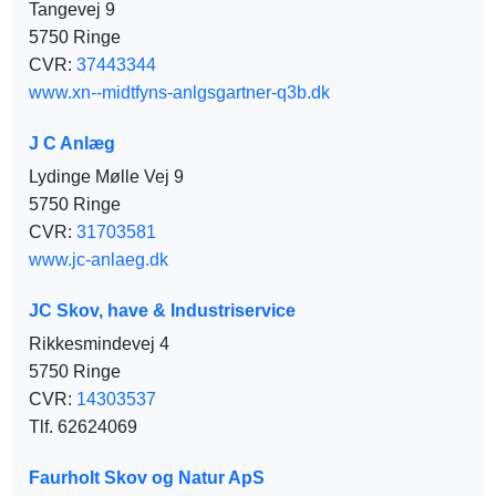
Tangevej 9
5750 Ringe
CVR:
37443344
www.xn--midtfyns-anlgsgartner-q3b.dk
J C Anlæg
Lydinge Mølle Vej 9
5750 Ringe
CVR:
31703581
www.jc-anlaeg.dk
JC Skov, have & Industriservice
Rikkesmindevej 4
5750 Ringe
CVR:
14303537
Tlf. 62624069
Faurholt Skov og Natur ApS