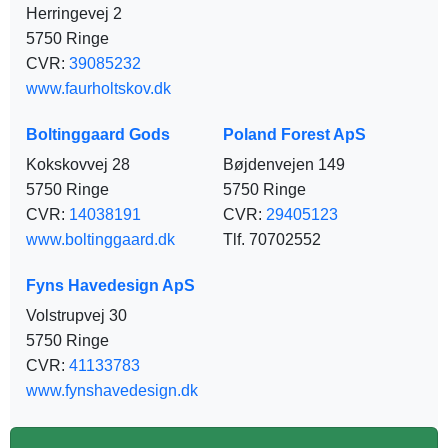
Herringevej 2
5750 Ringe
CVR:
39085232
www.faurholtskov.dk
Boltinggaard Gods
Poland Forest ApS
Kokskovvej 28
Bøjdenvejen 149
5750 Ringe
5750 Ringe
CVR:
14038191
CVR:
29405123
www.boltinggaard.dk
Tlf. 70702552
Fyns Havedesign ApS
Volstrupvej 30
5750 Ringe
CVR:
41133783
www.fynshavedesign.dk