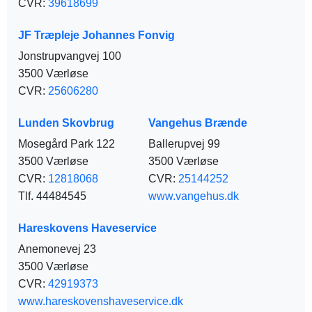
CVR:
39618699
JF Træpleje Johannes Fonvig
Jonstrupvangvej 100
3500 Værløse
CVR:
25606280
Lunden Skovbrug
Vangehus Brænde
Mosegård Park 122
Ballerupvej 99
3500 Værløse
3500 Værløse
CVR:
12818068
CVR:
25144252
Tlf. 44484545
www.vangehus.dk
Hareskovens Haveservice
Anemonevej 23
3500 Værløse
CVR:
42919373
www.hareskovenshaveservice.dk