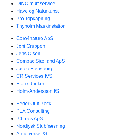
DINO multiservice
Have og Naturkunst
Bro Topkapning
Thyholm Maskinstation
Care4nature ApS
Jeni Gruppen
Jens Olsen
Compac Sjælland ApS
Jacob Flensborg
CR Services IVS
Frank Junker
Holm-Andersson I/S
Peder Oluf Beck
PLA Consulting
B4trees ApS
Nordjysk Stubfræsning
Ajmdiverse I/S