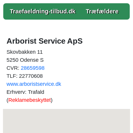
Traefaeldning-tilbud.dk
Træfældere
Arborist Service ApS
Skovbakken 11
5250 Odense S
CVR:
28659598
TLF: 22770608
www.arboristservice.dk
Erhverv: Trafald
(
Reklamebeskyttet
)