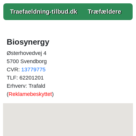
Traefaeldning-tilbud.dk
Træfældere
Biosynergy
Østerhovedvej 4
5700 Svendborg
CVR:
13779775
TLF: 62201201
Erhverv: Trafald
(
Reklamebeskyttet
)