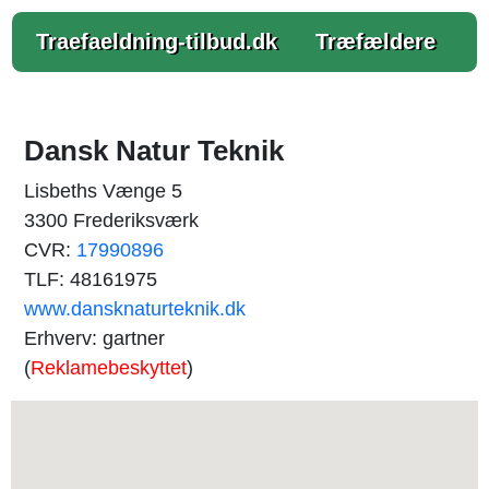
Traefaeldning-tilbud.dk
Træfældere
Dansk Natur Teknik
Lisbeths Vænge 5
3300 Frederiksværk
CVR:
17990896
TLF: 48161975
www.dansknaturteknik.dk
Erhverv: gartner
(
Reklamebeskyttet
)