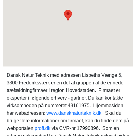
Dansk Natur Teknik med adressen Lisbeths Vænge 5,
3300 Frederiksværk er en del af gruppen af de egnede
træfældningfirmaer i region Hovedstaden. Firmaet er
eksperter i følgende erhverv - gartner. Du kan kontakte
virksomheden på nummeret 48161975. Hjemmesiden
har webadressen:
www.dansknaturteknik.dk
. Skal du
bruge flere informationer om firmaet, kan du finde dem på
webportalen
proff.dk
via CVR-nr 17990896. Som en
erfaren virksomhed har Dansk Natur Teknik milevid viden