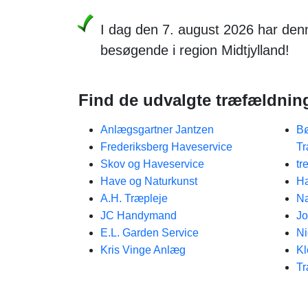
I dag den 7. august 2026 har de
besøgende i region Midtjylland!
Find de udvalgte træfældnin
Anlægsgartner Jantzen
Bø
Frederiksberg Haveservice
Tr
Skov og Haveservice
tr
Have og Naturkunst
Ha
A.H. Træpleje
Na
JC Handymand
Jo
E.L. Garden Service
Ni
Kris Vinge Anlæg
Kl
Tr