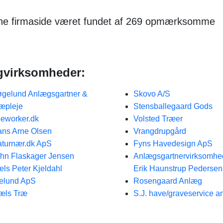
nne firmaside været fundet af 269 opmærksomme
gvirksomheder:
gelund Anlægsgartner &
Skovo A/S
æpleje
Stensballegaard Gods
eeworker.dk
Volsted Træer
ns Arne Olsen
Vrangdrupgård
turnær.dk ApS
Fyns Havedesign ApS
hn Flaskager Jensen
Anlægsgartnervirksomhe
els Peter Kjeldahl
Erik Haunstrup Pedersen
elund ApS
Rosengaard Anlæg
æls Træ
S.J. have/graveservice a