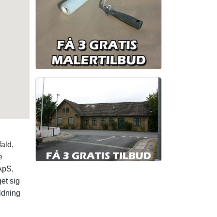
ald,
e
ApS,
et sig
ldning