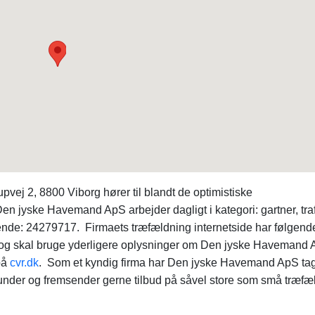
ej 2, 8800 Viborg hører til blandt de optimistiske
 jyske Havemand ApS arbejder dagligt i kategori: gartner, traf
ende: 24279717. Firmaets træfældning internetside har følgend
 og skal bruge yderligere oplysninger om Den jyske Havemand 
på
cvr.dk
. Som et kyndig firma har Den jyske Havemand ApS tag
kunder og fremsender gerne tilbud på såvel store som små træfæ