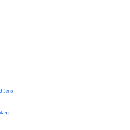
d Jens
nlæg