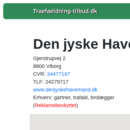
Traefaeldning-tilbud.dk
Den jyske Ha
Gjerstrupvej 2
8800 Viborg
CVR:
34477167
TLF: 24279717
www.denjyskehavemand.dk
Erhverv: gartner, trafald, brolægger
(
Reklamebeskyttet
)