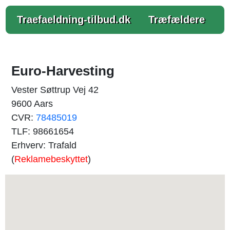
Traefaeldning-tilbud.dk
Træfældere
Euro-Harvesting
Vester Søttrup Vej 42
9600 Aars
CVR:
78485019
TLF: 98661654
Erhverv: Trafald
(
Reklamebeskyttet
)