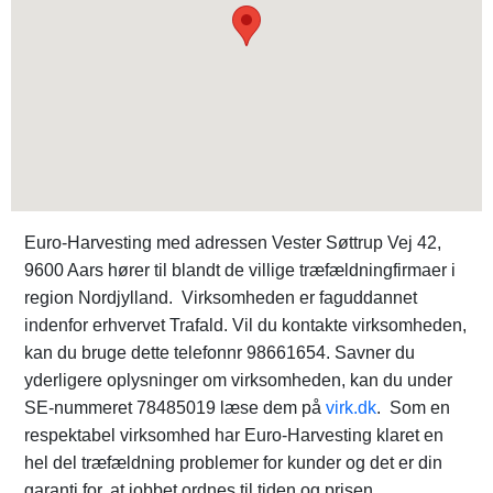
Euro-Harvesting med adressen Vester Søttrup Vej 42,
9600 Aars hører til blandt de villige træfældningfirmaer i
region Nordjylland. Virksomheden er faguddannet
indenfor erhvervet Trafald. Vil du kontakte virksomheden,
kan du bruge dette telefonnr 98661654. Savner du
yderligere oplysninger om virksomheden, kan du under
SE-nummeret 78485019 læse dem på
virk.dk
. Som en
respektabel virksomhed har Euro-Harvesting klaret en
hel del træfældning problemer for kunder og det er din
garanti for, at jobbet ordnes til tiden og prisen.