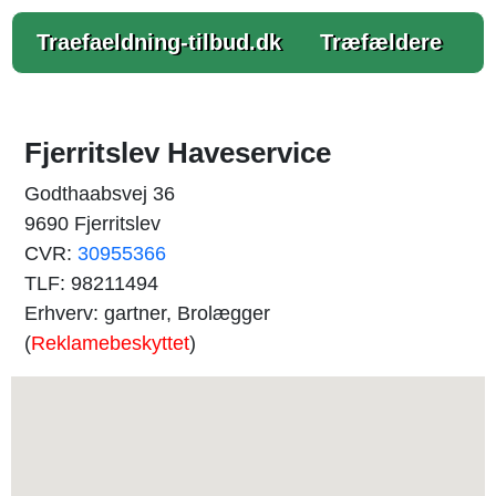
Traefaeldning-tilbud.dk
Træfældere
Fjerritslev Haveservice
Godthaabsvej 36
9690 Fjerritslev
CVR:
30955366
TLF: 98211494
Erhverv: gartner, Brolægger
(
Reklamebeskyttet
)