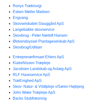
Ronyx Trækirurgi
Esben Møller Madsen
Engvang
Skovselskabet Slauggård ApS
Langebakke skovservice
Skovbrug - Peter Nørtoft Hansen
Østvendsyssel Plantageselskab ApS
Skovbrug/Udlejer
Entreprenørfirmaet Ehlers ApS
KlatreNissen Træpleje
Jacobsen Landskab og Anlæg ApS
RLF Haveservice ApS
TræEnighed ApS
Skov- Natur- & Vildtpleje v/Søren Højbjerg
John Wake Træpleje ApS
Backs Stubfræsning