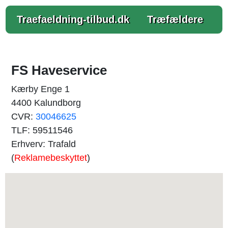
Traefaeldning-tilbud.dk
Træfældere
FS Haveservice
Kærby Enge 1
4400 Kalundborg
CVR:
30046625
TLF: 59511546
Erhverv: Trafald
(
Reklamebeskyttet
)