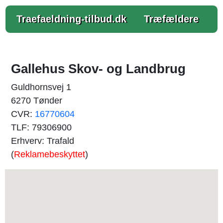
Traefaeldning-tilbud.dk
Træfældere
Gallehus Skov- og Landbrug
Guldhornsvej 1
6270 Tønder
CVR:
16770604
TLF: 79306900
Erhverv: Trafald
(
Reklamebeskyttet
)